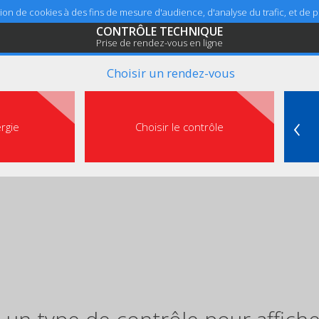
sation de cookies à des fins de mesure d'audience, d'analyse du trafic, et de
CONTRÔLE TECHNIQUE
Prise de rendez-vous en ligne
Choisir un rendez-vous
‹
ergie
Choisir le contrôle