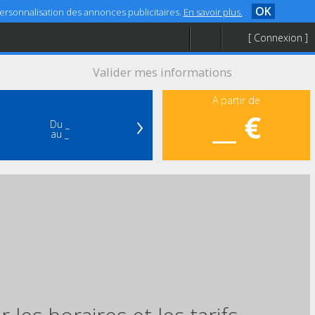
OK
 personnalisation des annonces publicitaires.
En savoir plus.
[ Connexion ]
Valider mes informations
A partir de
›
__ €
Du _
au _