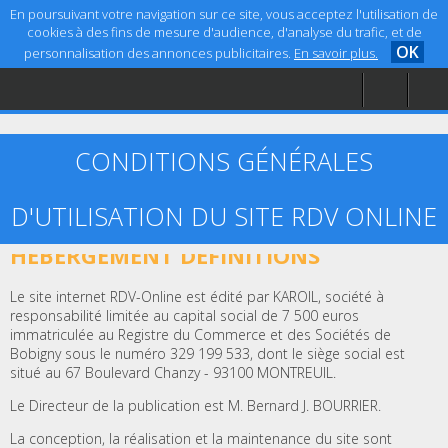
En poursuivant votre navigation sur ce site, vous acceptez l'utilisation de
cookies à des fins de mesure d'audience, d'analyse du trafic, et de
OK
personnalisation des annonces publicitaires.
En savoir plus.
Accueil
Aide
Mentions légales
CONDITIONS GÉNÉRALES
D'UTILISATION DU SITE RDV ONLINE
ARTICLE 1 – ÉDITEUR, CRÉATION ET
HÉBERGEMENT DÉFINITIONS
Le site internet RDV-Online est édité par KAROIL, société à
responsabilité limitée au capital social de 7 500 euros
immatriculée au Registre du Commerce et des Sociétés de
Bobigny sous le numéro 329 199 533, dont le siège social est
situé au 67 Boulevard Chanzy - 93100 MONTREUIL.
Le Directeur de la publication est M. Bernard J. BOURRIER.
La conception, la réalisation et la maintenance du site sont